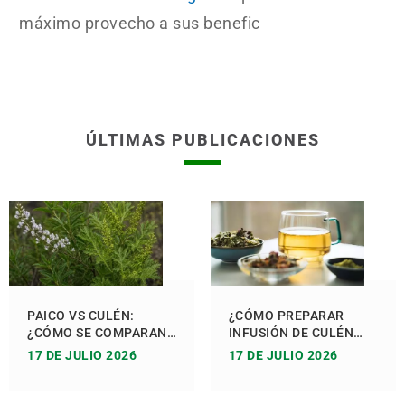
máximo provecho a sus benefic
ÚLTIMAS PUBLICACIONES
PAICO VS CULÉN:
¿CÓMO PREPARAR
¿CÓMO SE COMPARAN
INFUSIÓN DE CULÉN
SUS BENEFICIOS PARA
PASO A PASO?
17 DE JULIO 2026
17 DE JULIO 2026
TU SALUD?