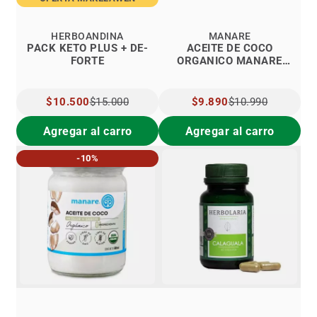
HERBOANDINA
MANARE
PACK KETO PLUS + DE-
ACEITE DE COCO
FORTE
ORGANICO MANARE
500ML
PRECIO
$10.500
$15.000
PRECIO
$9.890
$10.990
ESPECIAL
ESPECIAL
Agregar al carro
Agregar al carro
-10%