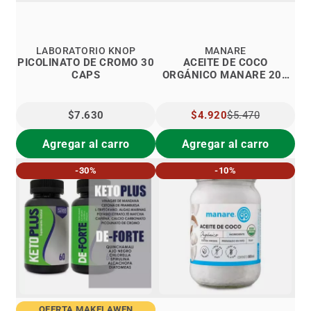
LABORATORIO KNOP
MANARE
PICOLINATO DE CROMO 30
ACEITE DE COCO
CAPS
ORGÁNICO MANARE 200
ML.
$7.630
PRECIO
$4.920
$5.470
ESPECIAL
Agregar al carro
Agregar al carro
-30%
-10%
OFERTA MAKELAWEN