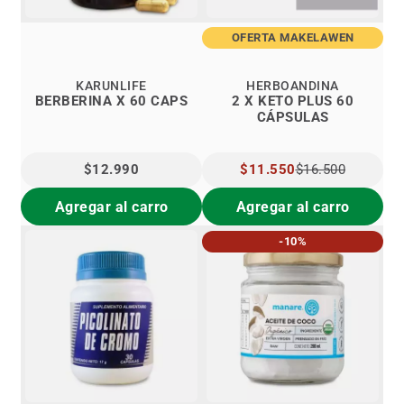
OFERTA MAKELAWEN
KARUNLIFE
HERBOANDINA
BERBERINA X 60 CAPS
2 X KETO PLUS 60
CÁPSULAS
$12.990
PRECIO
$11.550
$16.500
ESPECIAL
Agregar al carro
Agregar al carro
-10%