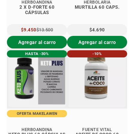
HERBOANDINA
HERBOLARIA
2 X D-FORTE 60
MURTILLA 60 CAPS.
CÁPSULAS
PRECIO
$9.450
$13.500
$4.690
ESPECIAL
Agregar al carro
Agregar al carro
HASTA -30%
-10%
OFERTA MAKELAWEN
HERBOANDINA
FUENTE VITAL