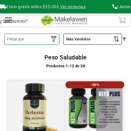
Envío gratis sobre $35.000.
Ver comunas
Llamar
Buscar
Cambiar Nav
O
Filtrar por
De
Peso Saludable
Productos
1
-
12
de
28
-30%