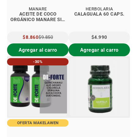
MANARE
HERBOLARIA
ACEITE DE COCO
CALAGUALA 60 CAPS.
ORGÁNICO MANARE SIN
AROMA 500 ML.
PRECIO
$8.860
$9.850
$4.990
ESPECIAL
Agregar al carro
Agregar al carro
-30%
OFERTA MAKELAWEN