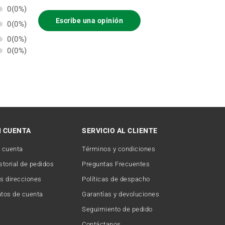
0
(0%)
Escribe una opinión
0
(0%)
0
(0%)
0
(0%)
I CUENTA
SERVICIO AL CLIENTE
 cuenta
Términos y condiciones
storial de pedidos
Preguntas Frecuentes
s direcciones
Políticas de despacho
tos de cuenta
Garantías y devoluciones
Seguimiento de pedido
Contáctanos