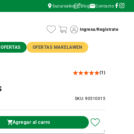
Contacto
Sucursales
Blog
instagram
instagram
Ingresa
/
Regístrate
OFERTAS
OFERTAS MAKELAWEN
(1)
S
SKU: 90510015
Agregar al carro