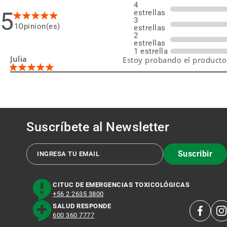
4
5
estrellas
3
1
estrellas
2
estrellas
1 estrella
Julia
Estoy probando el producto
Suscríbete al
Newsletter
Suscribir
CITUC DE EMERGENCIAS TOXICOLÓGICAS
+56 2 2635 3800
SALUD RESPONDE
600 360 7777