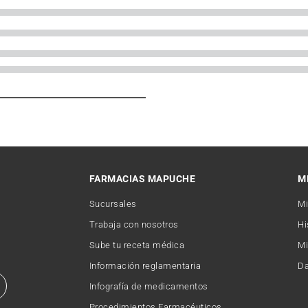
FARMACIAS MAPUCHE
M
Sucursales
Mi
Trabaja con nosotros
Hi
Sube tu receta médica
Mi
Información reglamentaria
Da
Infografía de medicamentos
Procedimientos Farmacéuticos