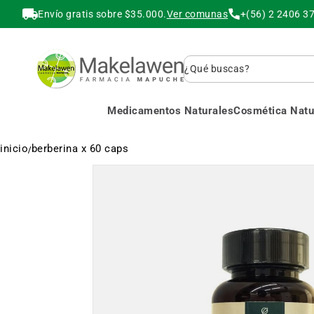
Envío gratis sobre $35.000.
Ver comunas
+(56) 2 2406 3
Buscar
Medicamentos Naturales
Cosmética Natur
inicio
berberina x 60 caps
Saltar
al
final
de
la
galería
de
imágenes