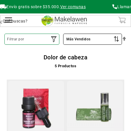
Envío gratis sobre $35.000.
Ver comunas
Llamar
Buscar
Cambiar Nav
O
Filtrar por
De
Dolor de cabeza
5
Productos