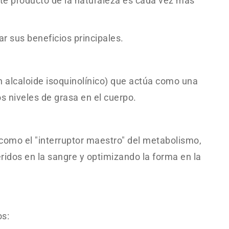
ste producto de la naturaleza es cada vez más
r sus beneficios principales.
 alcaloide isoquinolínico) que actúa como una
s niveles de grasa en el cuerpo.
como el "interruptor maestro" del metabolismo,
éridos en la sangre y optimizando la forma en la
os: