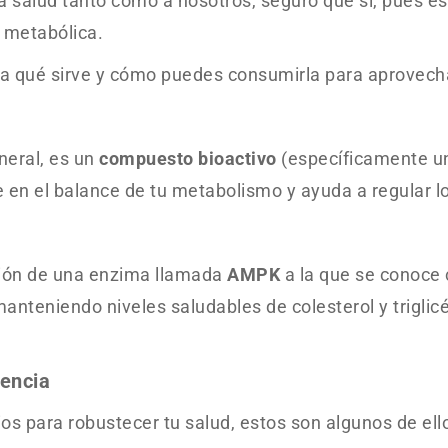
la salud tanto como a nosotros, seguro que sí, pues e
d metabólica.
ra qué sirve y cómo puedes consumirla para aprovecha
neral, es un
compuesto bioactivo
(específicamente un
e en el balance de tu metabolismo y ayuda a regular lo
ación de una enzima llamada
AMPK
a la que se conoce 
manteniendo niveles saludables de colesterol y triglic
iencia
cios para robustecer tu salud, estos son algunos de ell