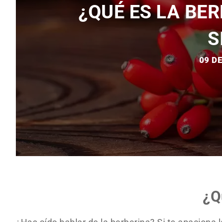
¿QUÉ ES LA BE
S
09 D
¿Q