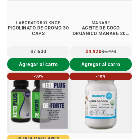
LABORATORIO KNOP
MANARE
PICOLINATO DE CROMO 30
ACEITE DE COCO
CAPS
ORGÁNICO MANARE 200
ML.
$7.630
PRECIO
$4.920
$5.470
ESPECIAL
Agregar al carro
Agregar al carro
-30%
-10%
OFERTA MAKELAWEN