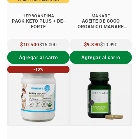
HERBOANDINA
MANARE
PACK KETO PLUS + DE-
ACEITE DE COCO
FORTE
ORGANICO MANARE
500ML
PRECIO
$10.500
$15.000
PRECIO
$9.890
$10.990
ESPECIAL
ESPECIAL
Agregar al carro
Agregar al carro
-10%