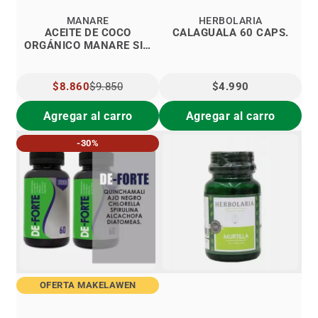
MANARE
HERBOLARIA
ACEITE DE COCO
CALAGUALA 60 CAPS.
ORGÁNICO MANARE SIN
AROMA 500 ML.
PRECIO
$8.860
$9.850
$4.990
ESPECIAL
Agregar al carro
Agregar al carro
-30%
OFERTA MAKELAWEN