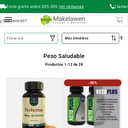
Envío gratis sobre $35.000.
Ver comunas
Llamar
Buscar
Cambiar Nav
O
Filtrar por
De
Peso Saludable
Productos
1
-
12
de
28
-30%