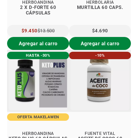
HERBOANDINA
HERBOLARIA
2 X D-FORTE 60
MURTILLA 60 CAPS.
CÁPSULAS
PRECIO
$9.450
$13.500
$4.690
ESPECIAL
Agregar al carro
Agregar al carro
HASTA -30%
-10%
OFERTA MAKELAWEN
HERBOANDINA
FUENTE VITAL