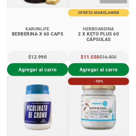
OFERTA MAKELAWEN
KARUNLIFE
HERBOANDINA
BERBERINA X 60 CAPS
2 X KETO PLUS 60
CÁPSULAS
$12.990
PRECIO
$11.550
$16.500
ESPECIAL
Agregar al carro
Agregar al carro
-10%