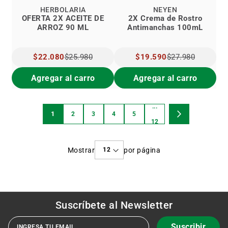
HERBOLARIA
NEYEN
OFERTA 2X ACEITE DE
2X Crema de Rostro
ARROZ 90 ML
Antimanchas 100mL
PRECIO
$22.080
$25.980
PRECIO
$19.590
$27.980
ESPECIAL
ESPECIAL
Agregar al carro
Agregar al carro
...
Página
1
2
3
4
5
Estás
Página
Página
Página
Página
Página
Página
Siguiente
12
viendo
Mostrar
por página
la
página
Suscríbete al
Newsletter
Suscribir