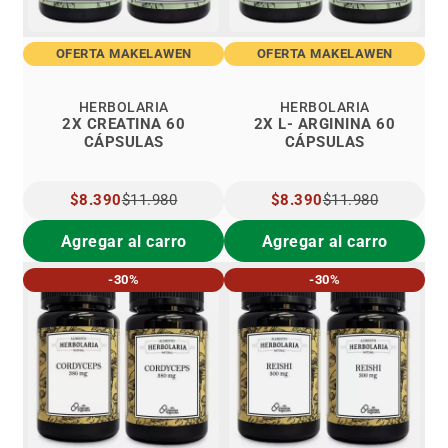
OFERTA MAKELAWEN
OFERTA MAKELAWEN
HERBOLARIA
HERBOLARIA
2X CREATINA 60
2X L- ARGININA 60
CÁPSULAS
CÁPSULAS
PRECIO
$8.390
$11.980
PRECIO
$8.390
$11.980
ESPECIAL
ESPECIAL
Agregar al carro
Agregar al carro
-30%
-30%