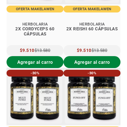
OFERTA MAKELAWEN
OFERTA MAKELAWEN
HERBOLARIA
HERBOLARIA
2X CORDYCEPS 60
2X REISHI 60 CÁPSULAS
CÁPSULAS
PRECIO
$9.510
$13.580
PRECIO
$9.510
$13.580
ESPECIAL
ESPECIAL
Agregar al carro
Agregar al carro
-30%
-30%