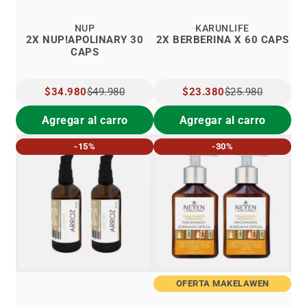
NUP
KARUNLIFE
2X NUP!APOLINARY 30
2X BERBERINA X 60 CAPS
CAPS
PRECIO
$34.980
$49.980
PRECIO
$23.380
$25.980
ESPECIAL
ESPECIAL
Agregar al carro
Agregar al carro
-15%
-30%
OFERTA MAKELAWEN