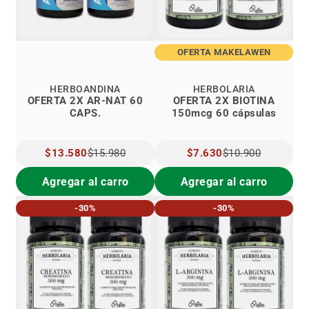
OFERTA MAKELAWEN
HERBOANDINA
HERBOLARIA
OFERTA 2X AR-NAT 60
OFERTA 2X BIOTINA
CAPS.
150mcg 60 cápsulas
PRECIO
$13.580
$15.980
PRECIO
$7.630
$10.900
ESPECIAL
ESPECIAL
Agregar al carro
Agregar al carro
-30%
-30%