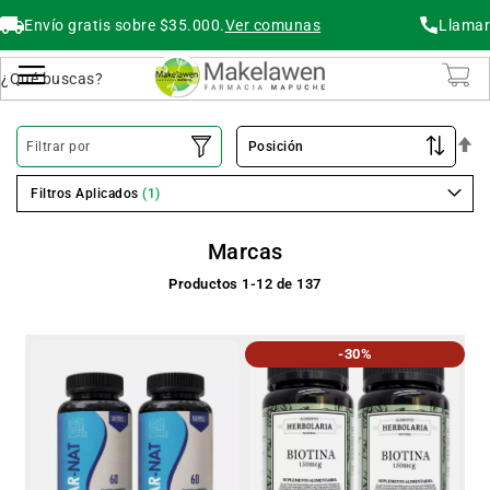
Envío gratis sobre $35.000.
Ver comunas
Llamar
Buscar
Cambiar Nav
O
Filtrar por
De
Filtros Aplicados
Marcas
Productos
1
-
12
de
137
-30%