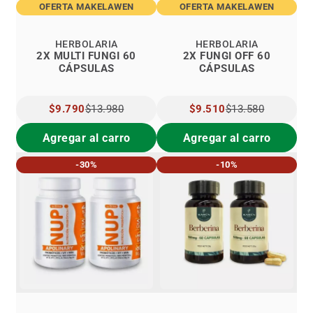
OFERTA MAKELAWEN
OFERTA MAKELAWEN
HERBOLARIA
HERBOLARIA
2X MULTI FUNGI 60
2X FUNGI OFF 60
CÁPSULAS
CÁPSULAS
PRECIO
$9.790
$13.980
PRECIO
$9.510
$13.580
ESPECIAL
ESPECIAL
Agregar al carro
Agregar al carro
-30%
-10%