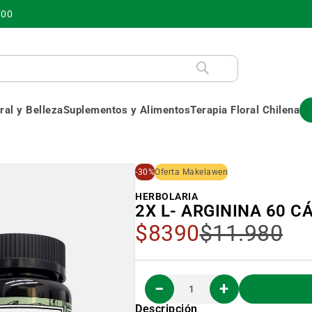
700
al y Belleza
Suplementos y Alimentos
Terapia Floral Chilena
-30%
Oferta Makelawen
HERBOLARIA
2X L- ARGININA 60 
Precio
$8390
$11.980
Especial
Descripción