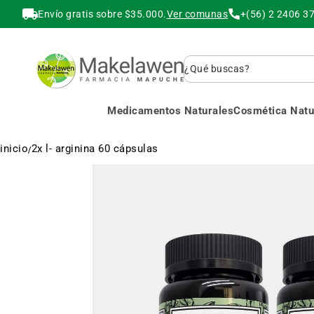
Envío gratis sobre $35.000.
Ver comunas
+(56) 2 2406 3
Buscar
Medicamentos Naturales
Cosmética Natur
inicio
2x l- arginina 60 cápsulas
Saltar
al
final
de
la
galería
de
imágenes