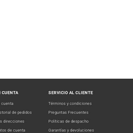
I CUENTA
SERVICIO AL CLIENTE
 cuenta
Términos y condiciones
storial de pedidos
Preguntas Frecuentes
s direcciones
Políticas de despacho
tos de cuenta
Garantías y devoluciones