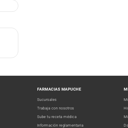
FARMACIAS MAPUCHE
M
Sucursales
Mi
Trabaja con nosotros
Hi
Sube tu receta médica
Mi
Información reglamentaria
Da