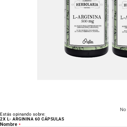
Saltar
al
inicio
de
la
galería
de
No 
imágenes
Estás opinando sobre:
2X L- ARGININA 60 CÁPSULAS
Nombre