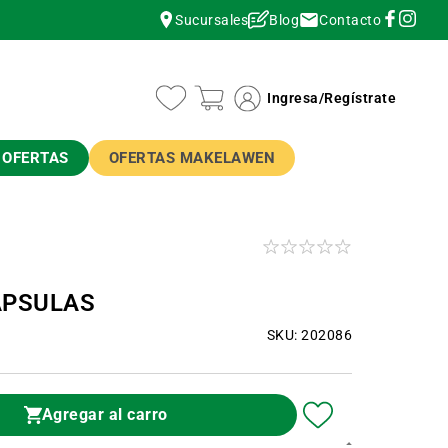
Contacto
Sucursales
Blog
instagram
instagram
Ingresa
/
Regístrate
OFERTAS
OFERTAS MAKELAWEN
CÁPSULAS
SKU: 202086
Agregar al carro