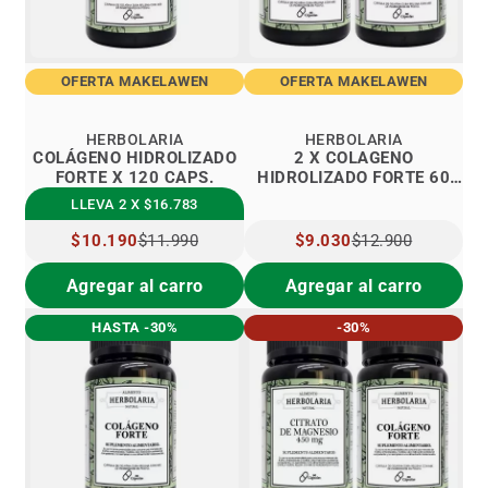
OFERTA MAKELAWEN
OFERTA MAKELAWEN
HERBOLARIA
HERBOLARIA
COLÁGENO HIDROLIZADO
2 X COLAGENO
FORTE X 120 CAPS.
HIDROLIZADO FORTE 60
CAPS.
LLEVA 2 X $16.783
PRECIO
$10.190
$11.990
PRECIO
$9.030
$12.900
ESPECIAL
ESPECIAL
Agregar al carro
Agregar al carro
HASTA -30%
-30%