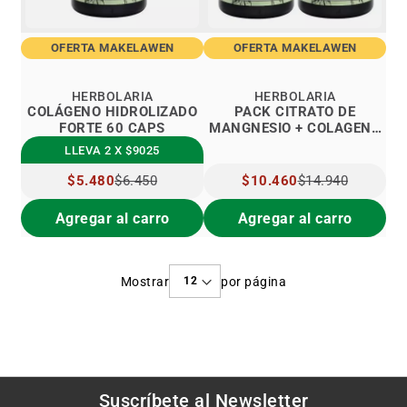
OFERTA MAKELAWEN
OFERTA MAKELAWEN
HERBOLARIA
HERBOLARIA
COLÁGENO HIDROLIZADO
PACK CITRATO DE
FORTE 60 CAPS
MANGNESIO + COLAGENO
HIDROLIZADO FORTE 60
LLEVA 2 X $9025
CAPS
PRECIO
$5.480
$6.450
PRECIO
$10.460
$14.940
ESPECIAL
ESPECIAL
Agregar al carro
Agregar al carro
Mostrar
por página
Suscríbete al
Newsletter