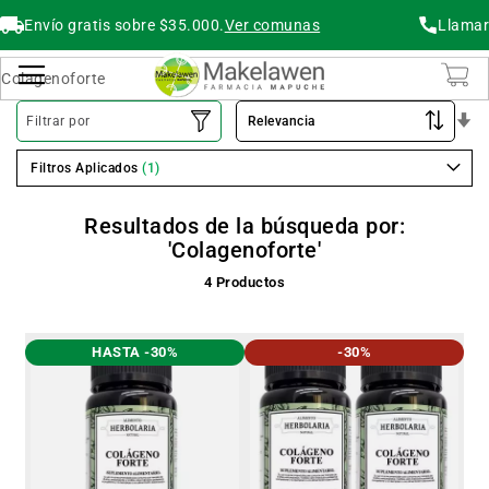
Envío gratis sobre $35.000.
Ver comunas
Llamar
Buscar
Cambiar Nav
O
Filtrar por
As
Filtros Aplicados
Resultados de la búsqueda por:
'Colagenoforte'
4
Productos
HASTA -30%
-30%