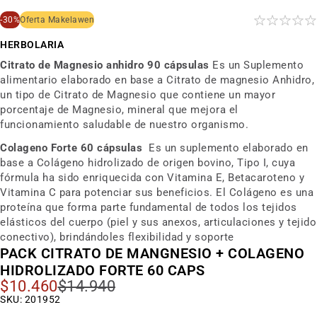
al
inicio
-30%
Oferta Makelawen
de
la
HERBOLARIA
galería
de
Citrato de Magnesio anhidro 90 cápsulas
Es un Suplemento
imágenes
alimentario elaborado en base a Citrato de magnesio Anhidro,
un tipo de Citrato de Magnesio que contiene un mayor
porcentaje de Magnesio, mineral que mejora el
funcionamiento saludable de nuestro organismo.
Colageno Forte 60 cápsulas
Es un suplemento elaborado en
base a Colágeno hidrolizado de origen bovino, Tipo I, cuya
fórmula ha sido enriquecida con Vitamina E, Betacaroteno y
Vitamina C para potenciar sus beneficios. El Colágeno es una
proteína que forma parte fundamental de todos los tejidos
elásticos del cuerpo (piel y sus anexos, articulaciones y tejido
conectivo), brindándoles flexibilidad y soporte
PACK CITRATO DE MANGNESIO + COLAGENO
HIDROLIZADO FORTE 60 CAPS
$10.460
$14.940
Precio
Especial
SKU: 201952