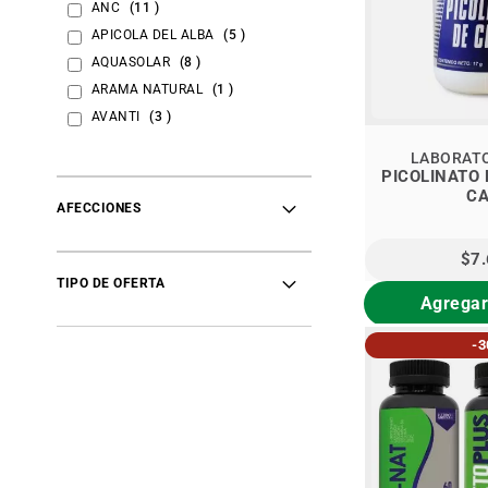
items
ANC
11
items
APICOLA DEL ALBA
5
items
AQUASOLAR
8
item
ARAMA NATURAL
1
items
AVANTI
3
item
BENEXIA
1
LABORAT
item
BERRY VITA
1
PICOLINATO
C
item
BIOHERAPY
1
AFECCIONES
items
BIOPLANET
7
item
BIO-TERRA
1
$7
items
BROTA
2
TIPO DE OFERTA
Agregar
item
CARDIOSMILE
1
items
CEVC
6
-
items
CORPORE SANO
3
item
DISTRIBUCION NATURAL
1
items
DRASANVI
3
item
DROGUERÍA ÑUÑOA
1
items
DULZURA NATURAL
9