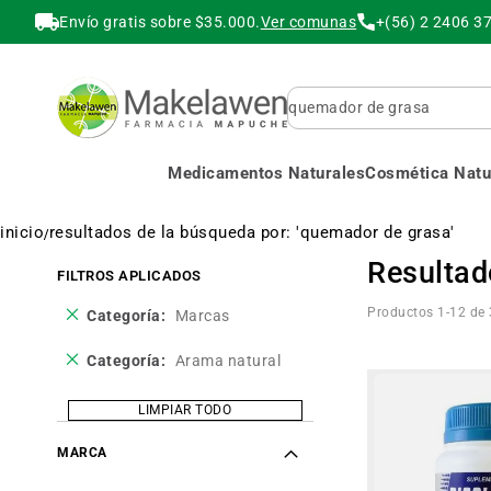
Envío gratis sobre $35.000.
Ver comunas
+(56) 2 2406 3
Buscar
Medicamentos Naturales
Cosmética Natur
inicio
resultados de la búsqueda por: 'quemador de grasa'
Resultad
FILTROS APLICADOS
Eliminar
Productos
1
-
12
de
Categoría
Marcas
este
producto
Eliminar
Categoría
Arama natural
este
producto
LIMPIAR TODO
MARCA