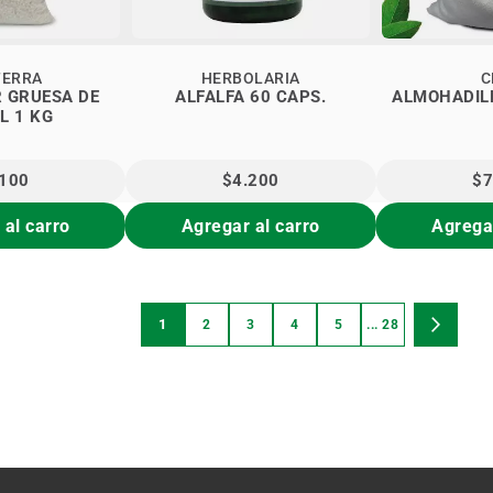
TERRA
HERBOLARIA
C
DE
ALFALFA 60 CAPS.
ALMOHADIL
CÁHUIL 1 KG
.100
$4.200
$7
 al carro
Agregar al carro
Agregar
Página
1
2
3
4
5
... 28
Estás viendo la página
Página
Página
Página
Página
Página
Página
Siguient