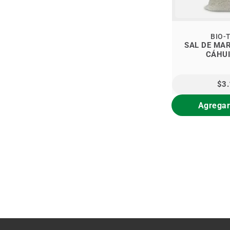
items
LABORATORIO KNOP
2
items
LE PETIT OLIVIER
5
items
LINEA PREMIUM
41
BIO-
items
MANARE
14
SAL DE MAR GRUESA 
item
NAAY
1
item
NANUVA
1
items
NATUR VITAL
3
$3
item
NATURALEZA Y VIDA
1
Agregar
items
NEYEN
41
item
NUTRA ANDES LTDA
1
items
NUTRAZUL
2
items
RAMIREZ Y SANCHEZ
2
items
RECETARIO MAGISTRAL
10
items
SALUS
4
item
TERAPIA FLORAL CHILENA
1
items
WELEDA
11
items
XIMENA POLANCO
4
items
SOC.COM.AUSTRALIS
3