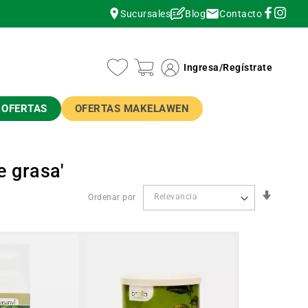
Contacto
Sucursales
Blog
instagram
instagram
Ingresa
/
Regístrate
OFERTAS
OFERTAS MAKELAWEN
e grasa'
Orden
Ordenar por
Ascend