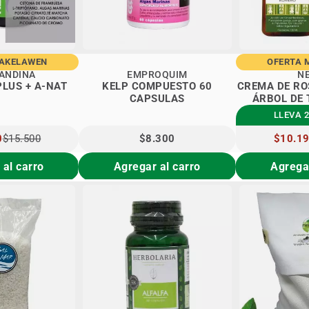
MAKELAWEN
OFERTA 
ANDINA
EMPROQUIM
N
PLUS + A-NAT
KELP COMPUESTO 60
CREMA DE RO
CAPSULAS
ÁRBOL DE 
LLEVA 2
0
$15.500
$8.300
PRECIO
$10.1
ESPECIA
 al carro
Agregar al carro
Agregar