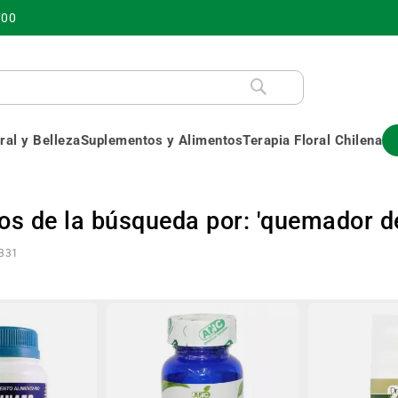
700
al y Belleza
Suplementos y Alimentos
Terapia Floral Chilena
os de la búsqueda por: 'quemador d
331