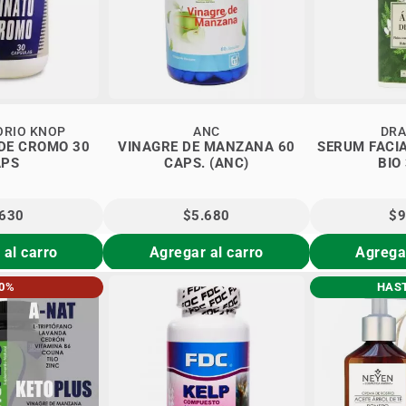
ORIO KNOP
ANC
DRA
 DE CROMO 30
VINAGRE DE MANZANA 60
SERUM FACIA
APS
CAPS. (ANC)
BIO
.630
$5.680
$9
 al carro
Agregar al carro
Agregar
30%
HAST