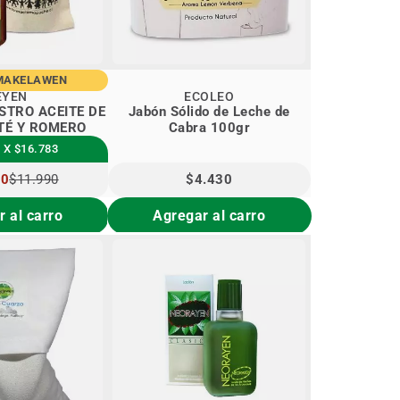
MAKELAWEN
EYEN
ECOLEO
STRO ACEITE DE
Jabón Sólido de Leche de
TÉ Y ROMERO
Cabra 100gr
 X $16.783
90
$11.990
$4.430
L
 al carro
Agregar al carro