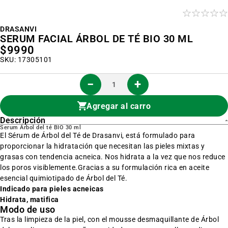
al
inicio
de
la
DRASANVI
galería
SERUM FACIAL ÁRBOL DE TÉ BIO 30 ML
de
$9990
imágenes
SKU: 17305101
Agregar al carro
Descripción
Serum Árbol del té BIO 30 ml
El Sérum de Árbol del Té de Drasanvi, está formulado para
proporcionar la hidratación que necesitan las pieles mixtas y
grasas con tendencia acneica. Nos hidrata a la vez que nos reduce
los poros visiblemente.Gracias a su formulación rica en aceite
esencial quimiotipado de Árbol del Té.
Indicado para pieles acneicas
Hidrata, matifica
Modo de uso
Tras la limpieza de la piel, con el mousse desmaquillante de Árbol