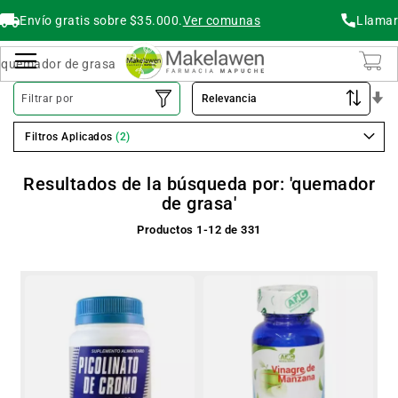
Envío gratis sobre $35.000.
Ver comunas
Llamar
Buscar
Cambiar Nav
O
Filtrar por
As
Filtros Aplicados
Resultados de la búsqueda por: 'quemador
de grasa'
Productos
1
-
12
de
331