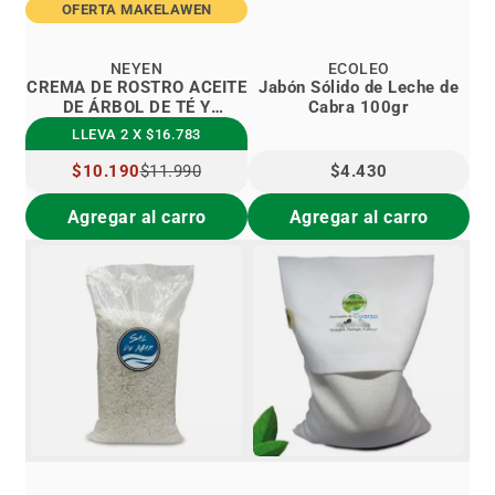
OFERTA MAKELAWEN
NEYEN
ECOLEO
CREMA DE ROSTRO ACEITE
Jabón Sólido de Leche de
DE ÁRBOL DE TÉ Y
Cabra 100gr
ROMERO
LLEVA 2 X $16.783
PRECIO
$10.190
$11.990
$4.430
ESPECIAL
Agregar al carro
Agregar al carro