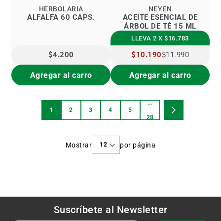
HERBOLARIA
NEYEN
ALFALFA 60 CAPS.
ACEITE ESENCIAL DE
ÁRBOL DE TÉ 15 ML
LLEVA 2 X $16.783
$4.200
PRECIO
$10.190
$11.990
ESPECIAL
Agregar al carro
Agregar al carro
...
Página
1
2
3
4
5
Estás
Página
Página
Página
Página
Página
Página
Siguiente
28
viendo
Mostrar
por página
la
página
Suscríbete al
Newsletter