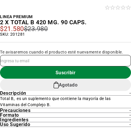
al
inicio
de
la
LINEA PREMIUM
galería
2 X TOTAL B 420 MG. 90 CAPS.
de
$21.580
$23.980
Precio
imágenes
Especial
SKU: 201281
Te avisaremos cuando el producto esté nuevamente disponible.
Suscribir
Agotado
Descripción
Total B, es un suplemento que contiene la mayoría de las
Vitaminas del Complejo B.
Precauciones
Formato
Ingredientes
Uso Sugerido