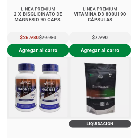
LINEA PREMIUM
LINEA PREMIUM
2 X BISGLICINATO DE
VITAMINA D3 800UI 90
MAGNESIO 90 CAPS.
CÁPSULAS
PRECIO
$26.980
$29.980
$7.990
ESPECIAL
Agregar al carro
Agregar al carro
LIQUIDACIÓN