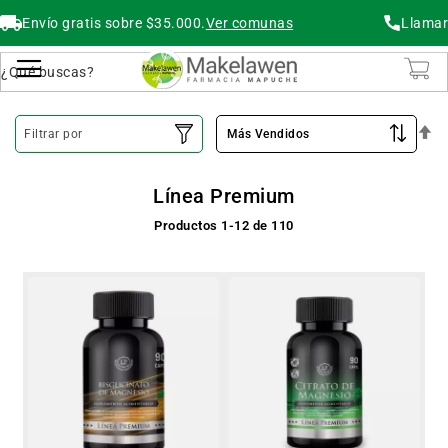
Envío gratis sobre $35.000.
Ver comunas
Llamar
Buscar
Cambiar Nav
O
Filtrar por
De
Línea Premium
Productos
1
-
12
de
110