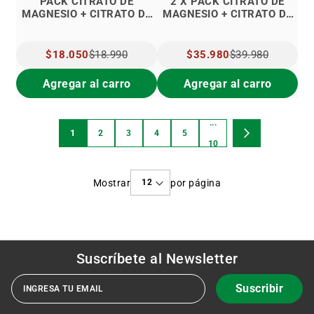
PACK CITRATO DE
2 X PACK CITRATO DE
MAGNESIO + CITRATO DE
MAGNESIO + CITRATO DE
POTASIO SI2
POTASIO SI2
PRECIO
$18.050
$18.990
PRECIO
$35.980
$39.980
ESPECIAL
ESPECIAL
Agregar al carro
Agregar al carro
...
Página
1
2
3
4
5
Estás
Página
Página
Página
Página
Página
Página
Siguiente
10
viendo
Mostrar
por página
la
página
Suscríbete al
Newsletter
Suscribir