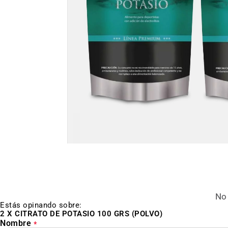
Saltar
al
inicio
de
la
galería
de
No 
imágenes
Estás opinando sobre:
2 X CITRATO DE POTASIO 100 GRS (POLVO)
Nombre