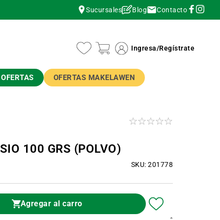
Contacto
Sucursales
Blog
instagram
instagram
Ingresa
/
Regístrate
OFERTAS
OFERTAS MAKELAWEN
SIO 100 GRS (POLVO)
SKU: 201778
Agregar al carro