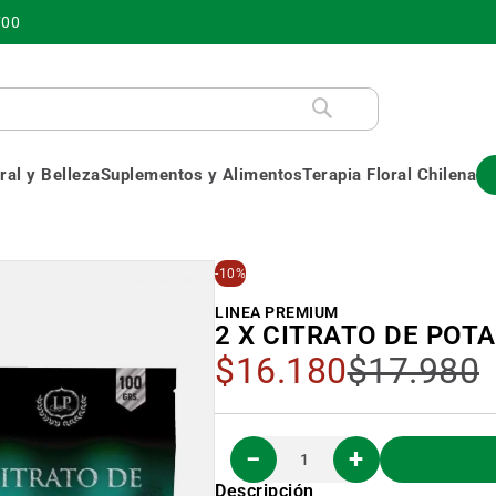
700
al y Belleza
Suplementos y Alimentos
Terapia Floral Chilena
-10%
LINEA PREMIUM
2 X CITRATO DE POTA
Precio
$16.180
$17.980
Especial
Descripción