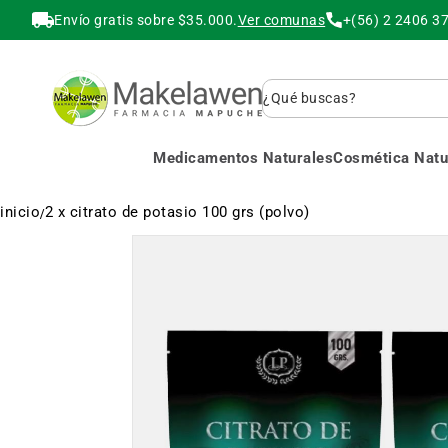
Envío gratis sobre $35.000.
Ver comunas
+(56) 2 2406 3
Buscar
Medicamentos Naturales
Cosmética Natur
inicio
2 x citrato de potasio 100 grs (polvo)
Saltar
al
final
de
la
galería
de
imágenes