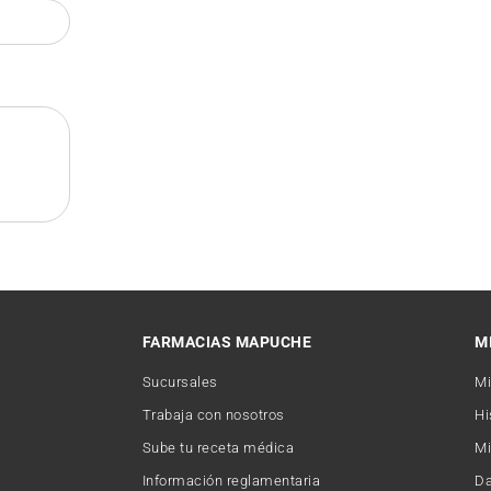
FARMACIAS MAPUCHE
M
Sucursales
Mi
Trabaja con nosotros
Hi
Sube tu receta médica
Mi
Información reglamentaria
Da