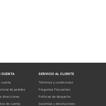
I CUENTA
SERVICIO AL CLIENTE
 cuenta
Términos y condiciones
storial de pedidos
Preguntas Frecuentes
s direcciones
Políticas de despacho
tos de cuenta
Garantías y devoluciones