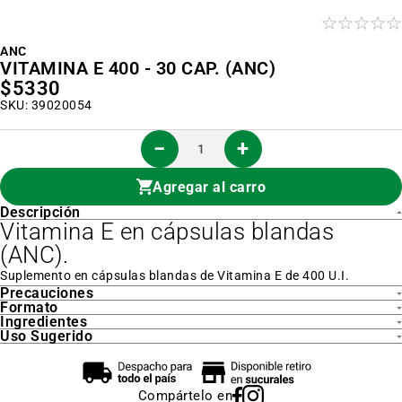
al
inicio
de
la
ANC
galería
VITAMINA E 400 - 30 CAP. (ANC)
de
$5330
imágenes
SKU: 39020054
Agregar al carro
Descripción
Vitamina E en cápsulas blandas
(ANC).
Suplemento en cápsulas blandas de Vitamina E de 400 U.I.
Precauciones
Formato
Ingredientes
Uso Sugerido
Compártelo en