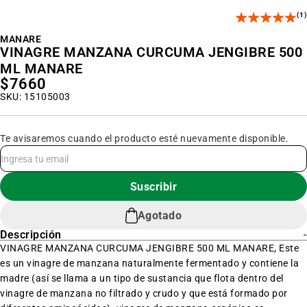
al
(1)
inicio
de
la
MANARE
galería
VINAGRE MANZANA CURCUMA JENGIBRE 500
de
imágenes
ML MANARE
$7660
SKU: 15105003
Te avisaremos cuando el producto esté nuevamente disponible.
Suscribir
Agotado
Descripción
VINAGRE MANZANA CURCUMA JENGIBRE 500 ML MANARE, Este
es un vinagre de manzana naturalmente fermentado y contiene la
madre (así se llama a un tipo de sustancia que flota dentro del
vinagre de manzana no filtrado y crudo y que está formado por