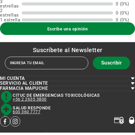
3
0
(0%)
estrellas
2
0
(0%)
estrellas
1 estrella
0
(0%)
Escribe una opinión
Suscríbete al
Newsletter
Suscribir
MI CUENTA
SERVICIO AL CLIENTE
FARMACIA MAPUCHE
CITUC DE EMERGENCIAS TOXICOLÓGICAS
+56 2 2635 3800
SALUD RESPONDE
600 360 7777
facebook
instagram
Copyright © 2023 FARMACIAMAPUCHE