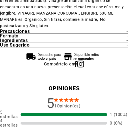
diferentes aminoácidos)
.
vinagre de manzana orgánico se
encuentra en una nueva presentación el cual contiene cúrcuma y
jengibre. VINAGRE MANZANA CURCUMA JENGIBRE 500 ML
MANARE es Orgánico, Sin filtrar, contiene la madre, No
pasteurizado y Sin gluten.
Precauciones
Formato
Ingredientes
Uso Sugerido
Compártelo en
OPINIONES
5
1
5
1
(100%)
estrellas
4
0
(0%)
estrellas