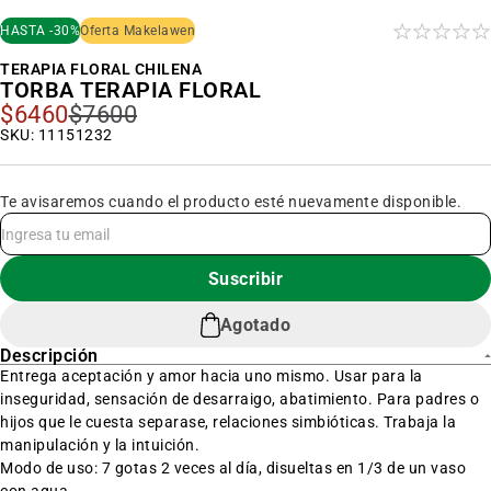
al
inicio
HASTA -30%
Oferta Makelawen
de
la
TERAPIA FLORAL CHILENA
galería
TORBA TERAPIA FLORAL
de
imágenes
$6460
$7600
Precio
Especial
SKU: 11151232
Te avisaremos cuando el producto esté nuevamente disponible.
Suscribir
Agotado
Descripción
Entrega aceptación y amor hacia uno mismo. Usar para la
inseguridad, sensación de desarraigo, abatimiento. Para padres o
hijos que le cuesta separase, relaciones simbióticas. Trabaja la
manipulación y la intuición.
Modo de uso: 7 gotas 2 veces al día, disueltas en 1/3 de un vaso