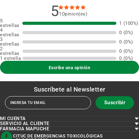
5
1
5
1
(100%)
estrellas
4
0
(0%)
estrellas
3
0
(0%)
estrellas
2
0
(0%)
estrellas
1 estrella
0
(0%)
Escribe una opinión
Suscríbete al
Newsletter
Suscribir
MI CUENTA
SERVICIO AL CLIENTE
FARMACIA MAPUCHE
CITUC DE EMERGENCIAS TOXICOLÓGICAS