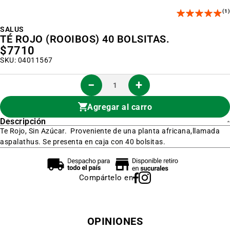
al
(1)
inicio
de
la
SALUS
galería
TÉ ROJO (ROOIBOS) 40 BOLSITAS.
de
$7710
imágenes
SKU: 04011567
Agregar al carro
Descripción
Te Rojo, Sin Azúcar. Proveniente de una planta africana,llamada
aspalathus. Se presenta en caja con 40 bolsitas.
Compártelo en
OPINIONES