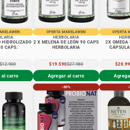
MAKELAWEN
OFERTA MAKELAWEN
OFERTA 
OLARIA
HERBOLARIA
HERB
O HIDROLIZADO
2 X MELENA DE LEÓN 90 CAPS
2X OMEGA 
60 CAPS.
HERBOLARIA
CÁPSULA
$12.900
PRECIO
$19.590
$27.980
PRECIO
$20.9
L
ESPECIAL
ESPECIA
 al carro
Agregar al carro
Agregar
-30%
-