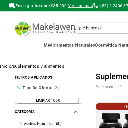
Envío gratis sobre $35.000.
Ver comunas
+(56) 2 2406 3
Buscar
Medicamentos Naturales
Cosmética Natur
inicio
suplementos y alimentos
Suplemen
FILTROS APLICADOS
Eliminar
Productos
1
-
12
de
Tipo De Oferta
2x
este
producto
LIMPIAR TODO
-
CATEGORÍA
items
Aceites Naturales
8