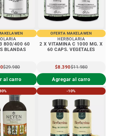
MAKELAWEN
OFERTA MAKELAWEN
OLARIA
HERBOLARIA
3 800/400 60
2 X VITAMINA C 1000 MG. X
S BLANDAS
60 CAPS. VEGETALES
90
$29.980
PRECIO
$8.390
$11.980
L
ESPECIAL
 al carro
Agregar al carro
30%
-10%