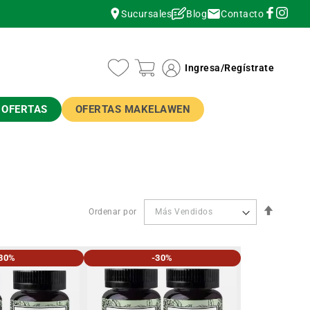
Contacto
Sucursales
Blog
instagram
instagram
Ingresa
/
Regístrate
OFERTAS
OFERTAS MAKELAWEN
Orden
Ordenar por
Descen
30%
-30%