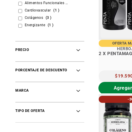
items
Alimentos Funcionales
71
item
Cardiovascular
1
items
Colágenos
3
item
Energizante
1
items
Gastrointestinal
2
items
Hierbas e Infusiones
4
OFERTA 
items
Magnesios
7
HERBO
PRECIO
2 X PENTAMAG
items
Memoria y Concentración
4
item
Nutrición Deportiva
1
items
Osteomuscular
4
PORCENTAJE DE DESCUENTO
PRECIO
$19.59
item
Omegas
1
ESPECIAL
items
Peso Saludable
3
Agregar
MARCA
item
Probióticos
1
items
Sistema Nervioso
3
-
items
Vitaminas y Minerales
44
TIPO DE OFERTA