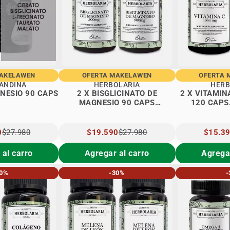
MAKELAWEN
OFERTA MAKELAWEN
OFERTA 
ANDINA
HERBOLARIA
HERB
NESIO 90 CAPS
2 X BISGLICINATO DE
2 X VITAMIN
MAGNESIO 90 CAPS
120 CAPS
HERBOLARIA
0
$27.980
PRECIO
$19.590
$27.980
PRECIO
$15.3
ESPECIAL
ESPECIA
 al carro
Agregar al carro
Agregar
30%
-30%
-