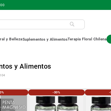
700
al y Belleza
Terapia Floral Chilena
Suplementos y Alimentos
tos y Alimentos
104
30%
-30%
-