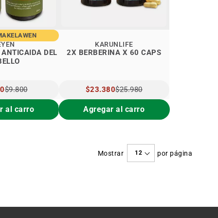
MAKELAWEN
EYEN
KARUNLIFE
 ANTICAIDA DEL
2X BERBERINA X 60 CAPS
BELLO
O
60
$9.800
PRECIO
$23.380
$25.980
IAL
ESPECIAL
 al carro
Agregar al carro
Mostrar
por página
e