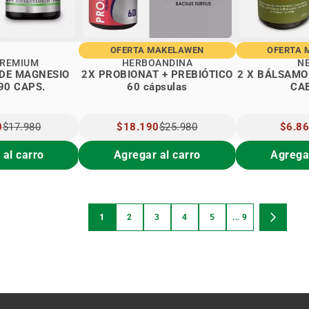
OFERTA MAKELAWEN
OFERTA 
PREMIUM
HERBOANDINA
N
 DE MAGNESIO
2X PROBIONAT + PREBIÓTICO
2 X BÁLSAMO
90 CAPS.
60 cápsulas
CA
0
$17.980
PRECIO
$18.190
$25.980
PRECI
$6.8
ESPECIAL
ESPEC
 al carro
Agregar al carro
Agregar
Página
1
2
3
4
5
... 9
Estás viendo la página
Página
Página
Página
Página
Página
Página
Siguient