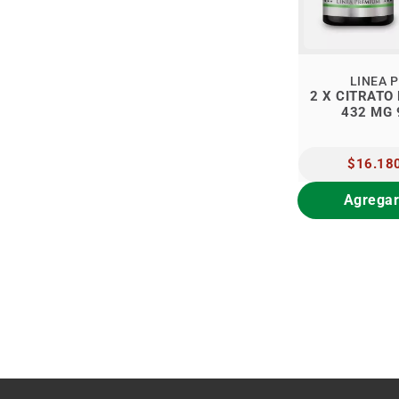
LINEA 
2 X CITRATO
432 MG 
PRECIO
$16.18
ESPECIAL
Agregar