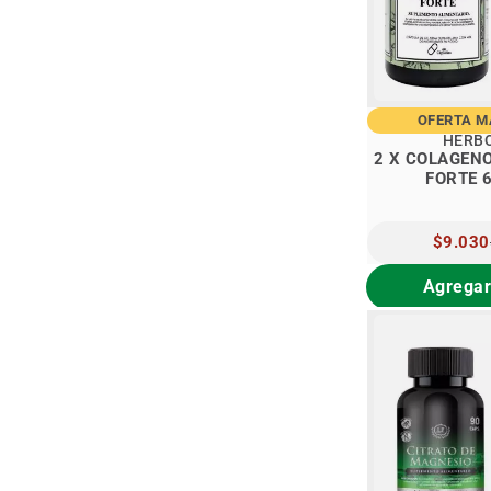
OFERTA 
HERB
2 X COLAGEN
FORTE 
PRECIO
$9.030
ESPECIA
Agregar