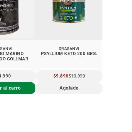
SANVI
DRASANVI
NO MARINO
PSYLLIUM KETO 200 GRS.
ADO COLLMAR
NILLA
4.990
PRECIO
$9.890
$10.990
ESPECIAL
 al carro
Agotado