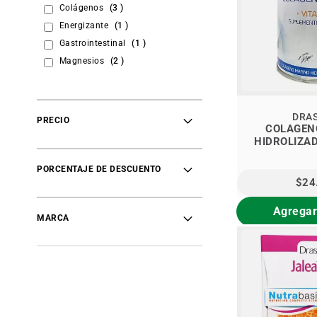
items
Colágenos
3
item
Energizante
1
item
Gastrointestinal
1
items
Magnesios
2
item
Nutrición Deportiva
1
items
Osteomuscular
3
DRA
PRECIO
COLAGEN
HIDROLIZA
ORI
PORCENTAJE DE DESCUENTO
$24
Agregar
MARCA