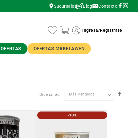
Contacto
Sucursales
Blog
instagram
instagram
Ingresa
/
Regístrate
OFERTAS
OFERTAS MAKELAWEN
Orden
Ordenar por
Descen
-10%