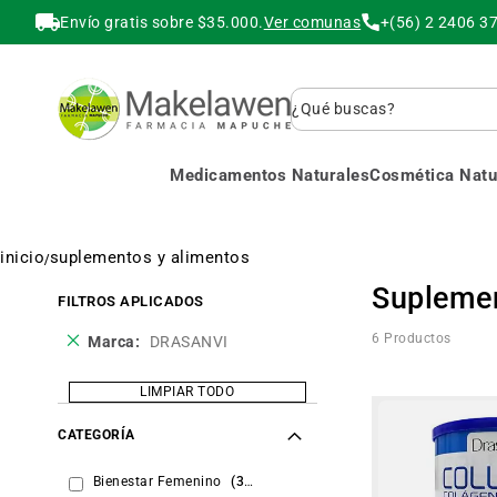
Envío gratis sobre $35.000.
Ver comunas
+(56) 2 2406 3
Buscar
Medicamentos Naturales
Cosmética Natur
inicio
suplementos y alimentos
Suplemen
FILTROS APLICADOS
Eliminar
6
Productos
Marca
DRASANVI
este
producto
LIMPIAR TODO
CATEGORÍA
items
Bienestar Femenino
3