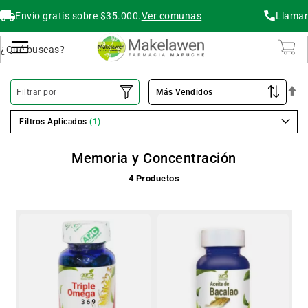
Envío gratis sobre $35.000.
Ver comunas
Llamar
Buscar
Cambiar Nav
O
Filtrar por
De
Filtros Aplicados
Memoria y Concentración
4
Productos