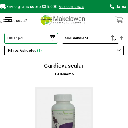
Envío gratis sobre $35.000.
Ver comunas
Llamar
Buscar
Cambiar Nav
O
Filtrar por
De
Filtros Aplicados
Cardiovascular
1
elemento