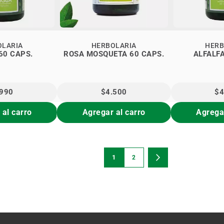
OLARIA
HERBOLARIA
HERB
60 CAPS.
ROSA MOSQUETA 60 CAPS.
ALFALFA
.990
$4.500
$4
 al carro
Agregar al carro
Agregar
Página
1
2
Estás viendo la página
Página
Página
Siguiente