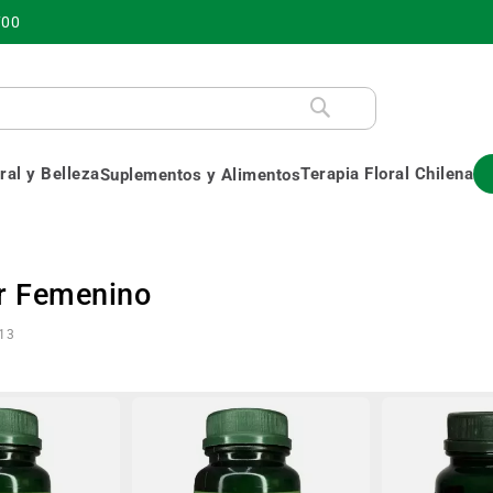
700
al y Belleza
Terapia Floral Chilena
Suplementos y Alimentos
r Femenino
13