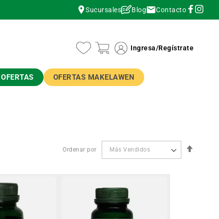
Contacto
Sucursales
Blog
instagram
instagram
Ingresa
/
Regístrate
OFERTAS
OFERTAS MAKELAWEN
Orden
Ordenar por
Descen