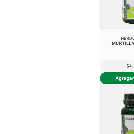
HERB
MURTILLA
$4
Agregar