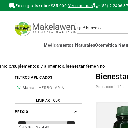
Envío gratis sobre $35.000.
Ver comunas
+(56) 2 2406 3
Buscar
Medicamentos Naturales
Cosmética Natur
inicio
suplementos y alimentos
bienestar femenino
Bienesta
FILTROS APLICADOS
Eliminar
Productos
1
-
12
de
Marca
HERBOLARIA
este
producto
LIMPIAR TODO
PRECIO
$4.200 - $7.490