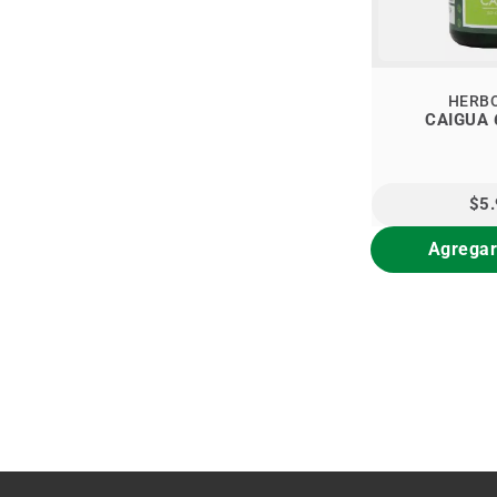
HERB
CAIGUA 
$5
Agregar