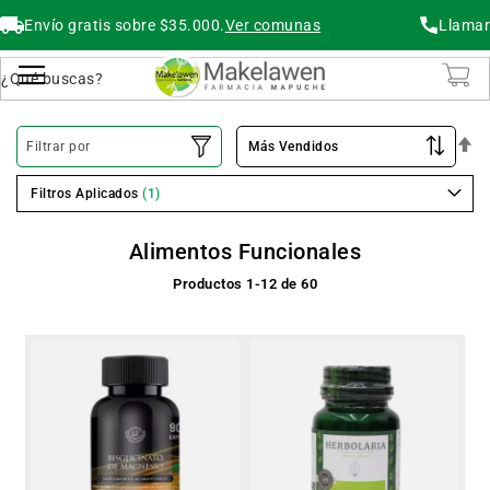
Envío gratis sobre $35.000.
Ver comunas
Llamar
Buscar
Cambiar Nav
O
Filtrar por
De
Filtros Aplicados
Alimentos Funcionales
Productos
1
-
12
de
60