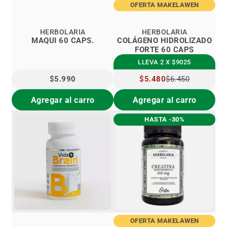
OFERTA MAKELAWEN
HERBOLARIA
HERBOLARIA
MAQUI 60 CAPS.
COLÁGENO HIDROLIZADO
FORTE 60 CAPS
LLEVA 2 X $9025
$5.990
PRECIO
$5.480
$6.450
ESPECIAL
Agregar al carro
Agregar al carro
HASTA -30%
OFERTA MAKELAWEN