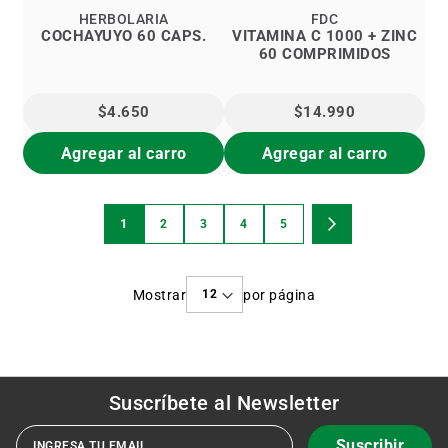
HERBOLARIA
FDC
COCHAYUYO 60 CAPS.
VITAMINA C 1000 + ZINC
60 COMPRIMIDOS
$4.650
$14.990
Agregar al carro
Agregar al carro
Página
1
2
3
4
5
Estás
Página
Página
Página
Página
Página
Siguiente
viendo
Mostrar
por página
la
página
Suscríbete al
Newsletter
Suscribir