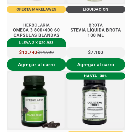
OFERTA MAKELAWEN
LIQUIDACIÓN
HERBOLARIA
BROTA
OMEGA 3 800/400 60
STEVIA LÍQUIDA BROTA
CÁPSULAS BLANDAS
100 ML
LLEVA 2 X $20.983
PRECIO
$12.740
$14.990
$7.100
ESPECIAL
Agregar al carro
Agregar al carro
HASTA -30%