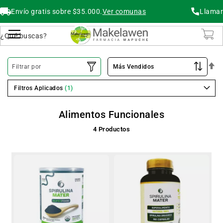
Envío gratis sobre $35.000.
Ver comunas
Llamar
Buscar
Cambiar Nav
O
Filtrar por
De
Filtros Aplicados
Alimentos Funcionales
4
Productos