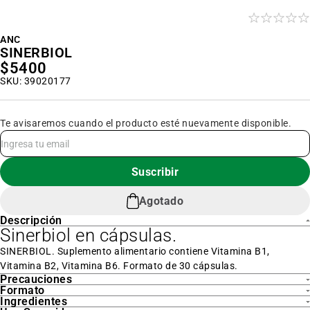
al
inicio
de
la
ANC
galería
SINERBIOL
de
$5400
imágenes
SKU: 39020177
Te avisaremos cuando el producto esté nuevamente disponible.
Suscribir
Agotado
Descripción
Sinerbiol en cápsulas.
SINERBIOL. Suplemento alimentario contiene Vitamina B1,
Vitamina B2, Vitamina B6. Formato de 30 cápsulas.
Precauciones
Formato
Ingredientes