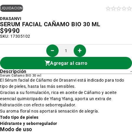
al
inicio
LIQUIDACIÓN
de
la
DRASANVI
galería
SERUM FACIAL CAÑAMO BIO 30 ML
de
imágenes
$9990
SKU: 17305102
Agregar al carro
Descripción
Serum Cáñamo BIO 30 ml
El Sérum facial de Cáñamo de Drasanvi está indicado para todo
tipo de pieles, hasta las más sensibles.
Gracias a su formulación, rica en aceite de Cáñamo y aceite
esencial quimiotipado de Ylang Ylang, aporta un extra de
hidratación con efecto seborregulador.
Su aroma floral nos aportará sensación de alegría.
Todo tipo de pieles
Hidratante y seborregulador
Modo de uso