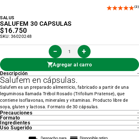
al
(2)
inicio
de
la
SALUS
galería
SALUFEM 30 CAPSULAS
de
$16.750
imágenes
SKU: 36020248
Agregar al carro
Descripción
Salufem en cápsulas.
Salufem es un preparado alimenticio, fabricado a partir de una
leguminosa llamada Trébol Rosado (Trifolium Pratense), que
contiene Isoflavonas, minerales y vitaminas. Producto libre de
soya, gluten y lactosa. Formato de 30 cápsulas.
Precauciones
Formato
Ingredientes
Uso Sugerido