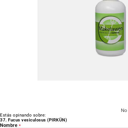
Saltar
al
inicio
de
la
galería
de
No 
imágenes
Estás opinando sobre:
37. Fucus vesiculosus (PIRKÜN)
Nombre