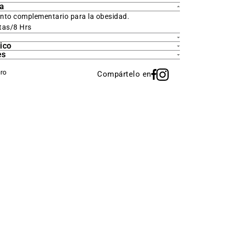
ca
nto complementario para la obesidad.
tas/8 Hrs
ico
es
Compártelo en