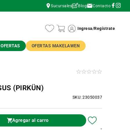
Contacto
Sucursales
Blog
instagram
instagram
Ingresa
/
Regístrate
OFERTAS
OFERTAS MAKELAWEN
SUS (PIRKÜN)
SKU: 23050037
Agregar al carro