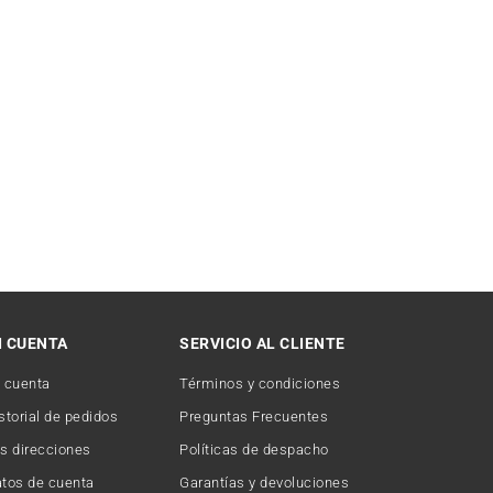
I CUENTA
SERVICIO AL CLIENTE
 cuenta
Términos y condiciones
storial de pedidos
Preguntas Frecuentes
s direcciones
Políticas de despacho
tos de cuenta
Garantías y devoluciones