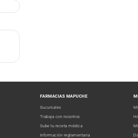
FARMACIAS MAPUCHE
M
Sucursales
Mi
Trabaja con nosotros
Hi
Sube tu receta médica
Mi
Información reglamentaria
Da