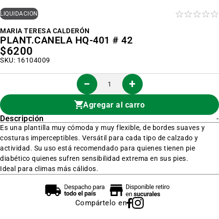
al
inicio
LIQUIDACIÓN
de
la
MARIA TERESA CALDERÓN
galería
PLANT.CANELA HQ-401 # 42
de
imágenes
$6200
SKU: 16104009
Agregar al carro
Descripción
Es una plantilla muy cómoda y muy flexible, de bordes suaves y
costuras imperceptibles. Versátil para cada tipo de calzado y
actividad. Su uso está recomendado para quienes tienen pie
diabético quienes sufren sensibilidad extrema en sus pies.
Ideal para climas más cálidos.
Compártelo en