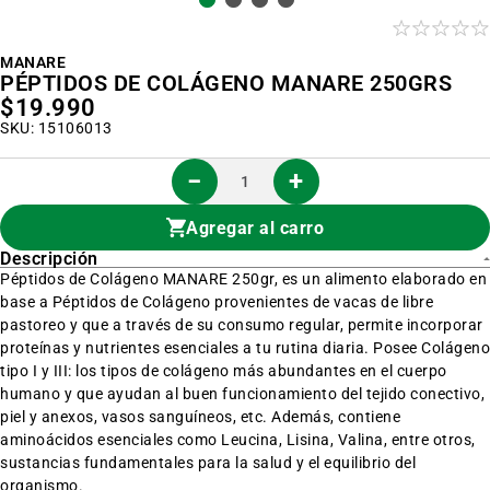
Saltar
al
inicio
MANARE
de
PÉPTIDOS DE COLÁGENO MANARE 250GRS
la
$19.990
galería
de
SKU: 15106013
imágenes
Agregar al carro
Descripción
Péptidos de Colágeno MANARE 250gr, es un alimento elaborado en
base a Péptidos de Colágeno provenientes de vacas de libre
pastoreo y que a través de su consumo regular, permite incorporar
proteínas y nutrientes esenciales a tu rutina diaria. Posee Colágeno
tipo I y III: los tipos de colágeno más abundantes en el cuerpo
humano y que ayudan al buen funcionamiento del tejido conectivo,
piel y anexos, vasos sanguíneos, etc. Además, contiene
aminoácidos esenciales como Leucina, Lisina, Valina, entre otros,
sustancias fundamentales para la salud y el equilibrio del
organismo.