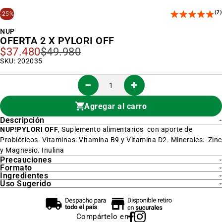
al
inicio
(7)
-25%
de
la
NUP
galería
OFERTA 2 X PYLORI OFF
de
imágenes
$37.480
$49.980
Precio
Especial
SKU: 202035
Agregar al carro
Descripción
NUP!PYLORI OFF
, Suplemento alimentarios con aporte de
Probióticos. Vitaminas: Vitamina B9 y Vitamina D2. Minerales: Zinc
y Magnesio. Inulina
Precauciones
Formato
Ingredientes
Uso Sugerido
Compártelo en