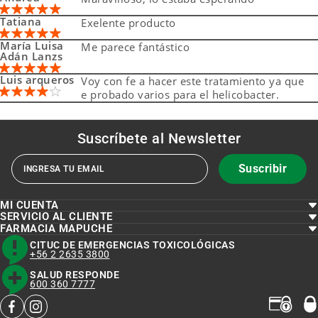
Tatiana
Exelente producto
María Luisa
Me parece fantástico
Adán Lanzs
Luis arqueros
Voy con fe a hacer este tratamiento ya que
Suscríbete al
Newsletter
Suscribir
MI CUENTA
SERVICIO AL CLIENTE
FARMACIA MAPUCHE
CITUC DE EMERGENCIAS TOXICOLÓGICAS
+56 2 2635 3800
SALUD RESPONDE
600 360 7777
facebook
instagram