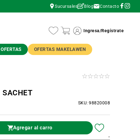
Contacto
Sucursales
Blog
instagram
instagram
Ingresa
/
Regístrate
OFERTAS
OFERTAS MAKELAWEN
0 SACHET
SKU: 98820008
Agregar al carro