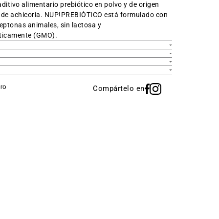
aditivo alimentario prebiótico en polvo y de
origen
íz de achicoria. NUP!PREBIÓTICO es
tá
formulado con
eptonas animales, sin lactosa y
éticamente (GMO)
.
Compártelo en