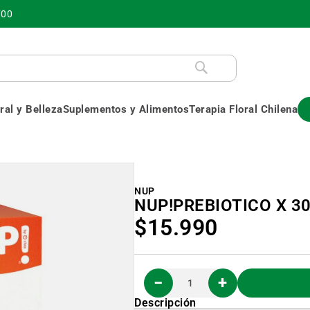
700
al y Belleza
Suplementos y Alimentos
Terapia Floral Chilena
NUP
NUP!PREBIOTICO X 3
$15.990
Descripción