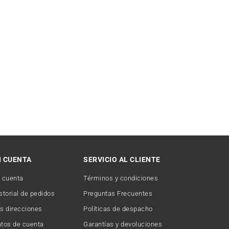
I CUENTA
SERVICIO AL CLIENTE
 cuenta
Términos y condiciones
storial de pedidos
Preguntas Frecuentes
s direcciones
Políticas de despacho
tos de cuenta
Garantías y devoluciones