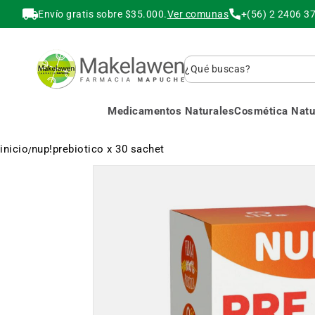
Envío gratis sobre $35.000.
Ver comunas
+(56) 2 2406 3
Buscar
Medicamentos Naturales
Cosmética Natur
inicio
nup!prebiotico x 30 sachet
Saltar
al
final
de
la
galería
de
imágenes