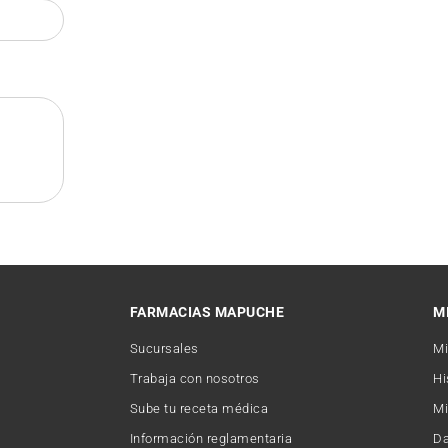
FARMACIAS MAPUCHE
M
Sucursales
Mi
Trabaja con nosotros
Hi
Sube tu receta médica
Mi
Información reglamentaria
Da