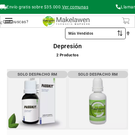
Envío gratis sobre $35.000.
Ver comunas
Llamar
Buscar
Cambiar Nav
O
De
Depresión
2
Productos
SOLO DESPACHO RM
SOLO DESPACHO RM