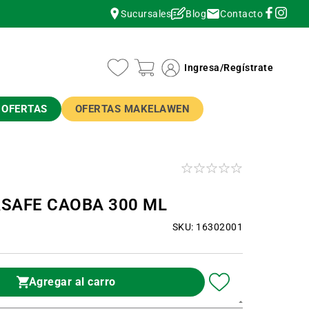
Contacto
Sucursales
Blog
instagram
instagram
Ingresa
/
Regístrate
OFERTAS
OFERTAS MAKELAWEN
SAFE CAOBA 300 ML
SKU: 16302001
Agregar al carro