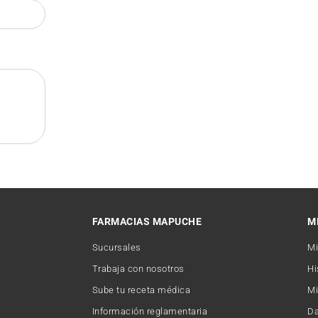
FARMACIAS MAPUCHE
M
Sucursales
Mi
Trabaja con nosotros
Hi
Sube tu receta médica
Mi
Información reglamentaria
Da