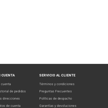
I CUENTA
SERVICIO AL CLIENTE
 cuenta
Términos y condiciones
storial de pedidos
Preguntas Frecuentes
s direcciones
Políticas de despacho
tos de cuenta
Garantías y devoluciones