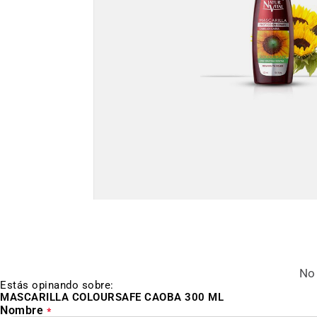
Saltar
al
inicio
de
la
galería
de
No 
imágenes
Estás opinando sobre:
MASCARILLA COLOURSAFE CAOBA 300 ML
Nombre