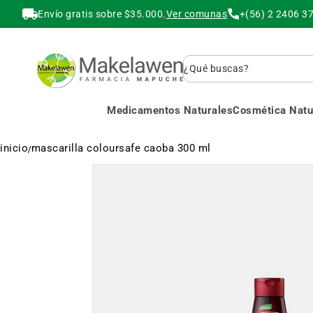
Envío gratis sobre $35.000.
Ver comunas
+(56) 2 2406 3
Buscar
Medicamentos Naturales
Cosmética Natur
inicio
mascarilla coloursafe caoba 300 ml
Saltar
al
final
de
la
galería
de
imágenes