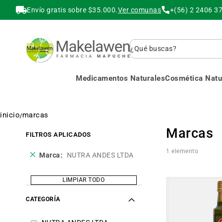
Envío gratis sobre $35.000.
Ver comunas
+(56) 2 2406 3
Buscar
Medicamentos Naturales
Cosmética Natur
inicio
marcas
Marcas
FILTROS APLICADOS
1
elemento
Eliminar
Marca
NUTRA ANDES LTDA
este
producto
LIMPIAR TODO
CATEGORÍA
item