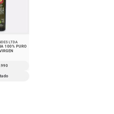
NDES LTDA
HIA 100% PURO
VIRGEN
.990
tado