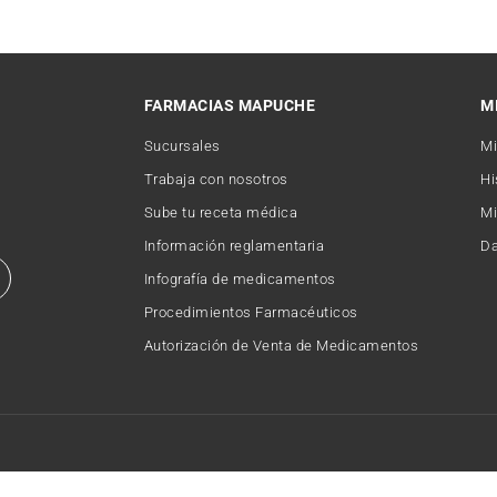
FARMACIAS MAPUCHE
M
Sucursales
Mi
Trabaja con nosotros
Hi
Sube tu receta médica
Mi
Información reglamentaria
Da
Infografía de medicamentos
Procedimientos Farmacéuticos
Autorización de Venta de Medicamentos
Copyright © 2026 FARMACIAMAPUCHE. Todos los derechos reservados.