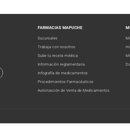
FARMACIAS MAPUCHE
M
Sucursales
Mi
Trabaja con nosotros
Hi
Sube tu receta médica
Mi
Información reglamentaria
Da
Infografía de medicamentos
Procedimientos Farmacéuticos
Autorización de Venta de Medicamentos
Copyright © 2026 FARMACIAMAPUCHE. Todos los derechos reservados.