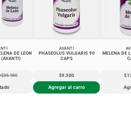
ANTI
AVANTI
AV
ELENA DE LEON
PHASEOLUS VULGARIS 90
MELENA DE L
 (AVANTI)
CAPS
C
0
$35.980
$9.300
$1
tado
Agregar al carro
Ag