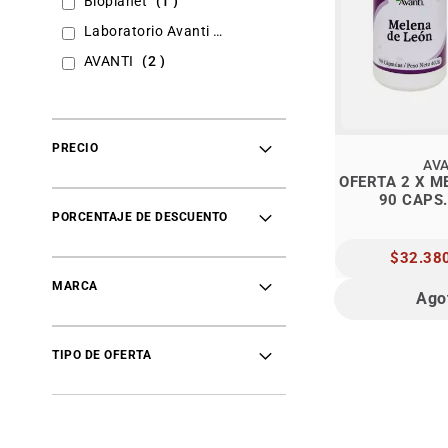
Bioplanet
1
item
Laboratorio Avanti
1
items
AVANTI
2
PRECIO
AV
OFERTA 2 X M
90 CAPS.
PORCENTAJE DE DESCUENTO
PRECIO
$32.38
ESPECIAL
MARCA
Ago
TIPO DE OFERTA