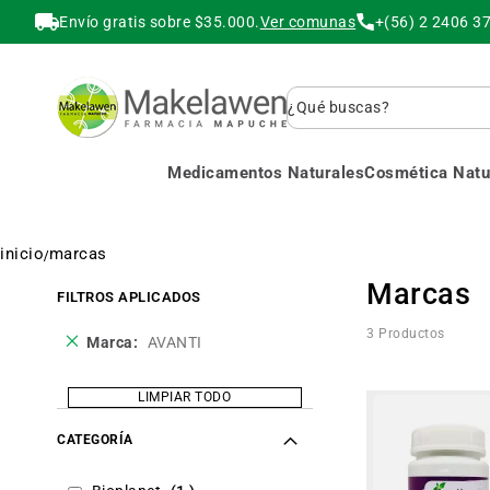
Envío gratis sobre $35.000.
Ver comunas
+(56) 2 2406 3
Buscar
Medicamentos Naturales
Cosmética Natur
inicio
marcas
Marcas
FILTROS APLICADOS
3
Productos
Eliminar
Marca
AVANTI
este
producto
LIMPIAR TODO
CATEGORÍA
item