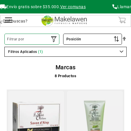
Envío gratis sobre $35.000.
Ver comunas
Llamar
Buscar
Cambiar Nav
O
Filtrar por
De
Filtros Aplicados
Marcas
8
Productos