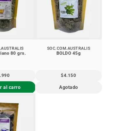
.AUSTRALIS
SOC.COM.AUSTRALIS
iano 80 grs.
BOLDO 45g
.990
$4.150
 al carro
Agotado