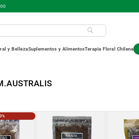
700
al y Belleza
Suplementos y Alimentos
Terapia Floral Chilena
M.AUSTRALIS
20%