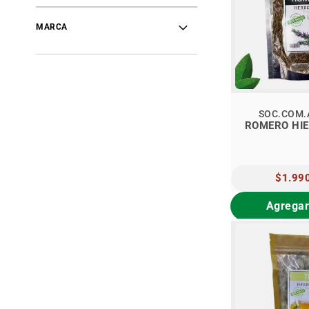
MARCA
SOC.COM.
PRECIO
$1.99
ESPECI
Agregar