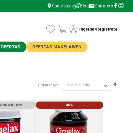
Contacto
Sucursales
Blog
instagram
instagram
Ingresa
/
Regístrate
OFERTAS
OFERTAS MAKELAWEN
Orden
Ordenar por
Descen
SPACHO RM
35%