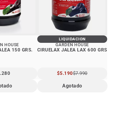
LIQUIDACIÓN
N HOUSE
GARDEN HOUSE
ALEA 150 GRS.
CIRUELAX JALEA LAX 600 GRS
.280
PRECIO
$5.190
$7.990
ESPECIAL
otado
Agotado