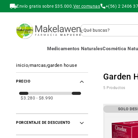
Envío gratis sobre $35.000.
Ver comunas
+(56) 2 2406 3
Buscar
Medicamentos Naturales
Cosmética Natur
inicio
marcas
garden house
Garden 
PRECIO
5
Productos
$3.280 - $8.990
SOLO DE
PORCENTAJE DE DESCUENTO