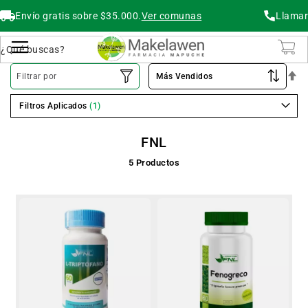
Envío gratis sobre $35.000.
Ver comunas
Llamar
Buscar
Cambiar Nav
O
Filtrar por
De
Filtros Aplicados
FNL
5
Productos