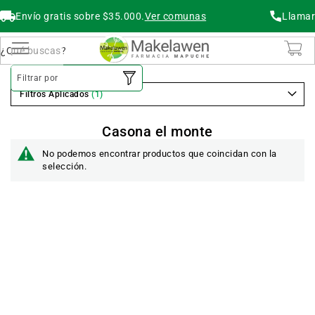
Envío gratis sobre $35.000.
Ver comunas
Llamar
Buscar
Cambiar Nav
Filtrar por
Filtros Aplicados
Casona el monte
No podemos encontrar productos que coincidan con la
selección.