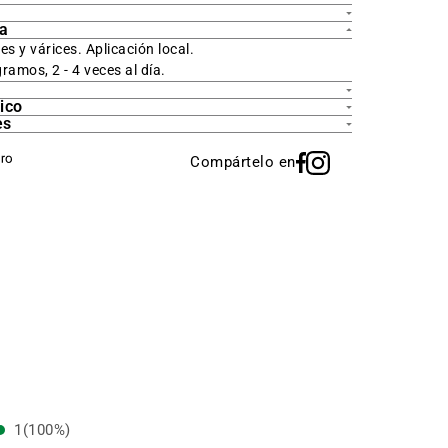
ca
s y várices. Aplicación local.
gramos, 2 - 4 veces al día.
ico
es
Compártelo en
1
(100%)