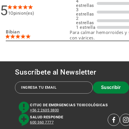
4
5
estrellas
3
1
estrellas
2
estrellas
1 estrella
Bibian
Para calmar hemorroides y
con várices.
Suscríbete al
Newsletter
Suscribir
CITUC DE EMERGENCIAS TOXICOLÓGICAS
+56 2 2635 3800
SALUD RESPONDE
600 360 7777