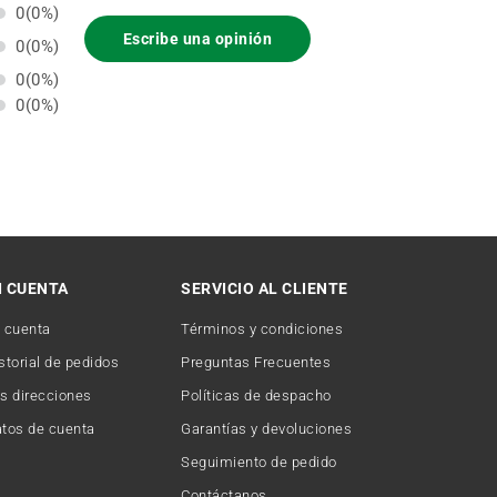
0
(0%)
Escribe una opinión
0
(0%)
0
(0%)
0
(0%)
I CUENTA
SERVICIO AL CLIENTE
 cuenta
Términos y condiciones
storial de pedidos
Preguntas Frecuentes
s direcciones
Políticas de despacho
tos de cuenta
Garantías y devoluciones
Seguimiento de pedido
Contáctanos