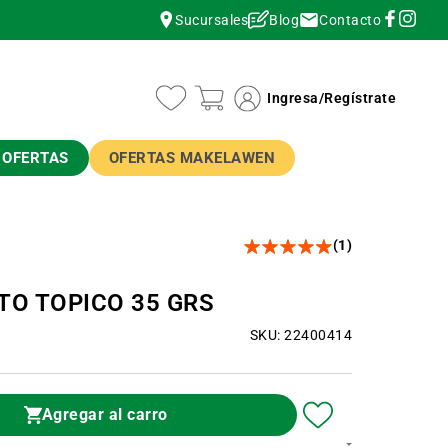
Contacto
Sucursales
Blog
instagram
instagram
Ingresa
/
Regístrate
OFERTAS
OFERTAS MAKELAWEN
(1)
O TOPICO 35 GRS
SKU: 22400414
Agregar al carro