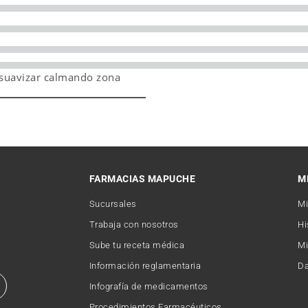
 suavizar calmando zona
FARMACIAS MAPUCHE
M
Sucursales
Mi
Trabaja con nosotros
Hi
Sube tu receta médica
Mi
Información reglamentaria
Da
Infografía de medicamentos
Procedimientos Farmacéuticos