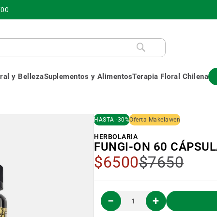
700
al y Belleza
Suplementos y Alimentos
Terapia Floral Chilena
HASTA -30%
Oferta Makelawen
HERBOLARIA
FUNGI-ON 60 CÁPSU
Precio
$6500
$7650
Especial