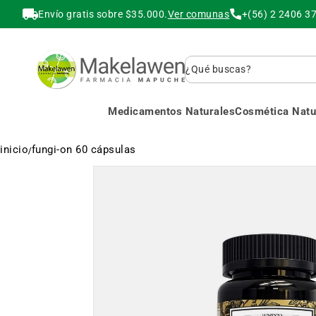
Envío gratis sobre $35.000.
Ver comunas
+(56) 2 2406 3
Buscar
Medicamentos Naturales
Cosmética Natur
inicio
fungi-on 60 cápsulas
Saltar
al
final
de
la
galería
de
imágenes