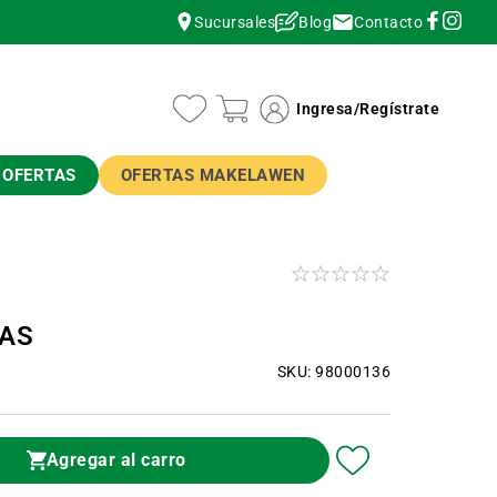
Contacto
Sucursales
Blog
instagram
instagram
Ingresa
/
Regístrate
OFERTAS
OFERTAS MAKELAWEN
LAS
SKU: 98000136
Agregar al carro