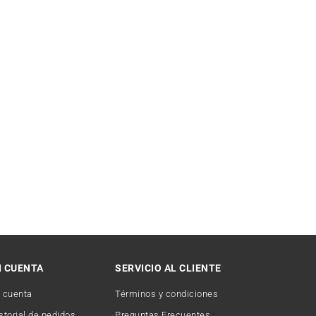
I CUENTA
SERVICIO AL CLIENTE
 cuenta
Términos y condiciones
storial de pedidos
Preguntas Frecuentes