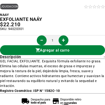
al
inicio
LIQUIDACIÓN
de
la
NAAY
galería
EXFOLIANTE NAÁY
de
imágenes
$22.210
SKU: 94020301
Agregar al carro
Descripción
GEL FACIAL EXFOLIANTE. Exquisita fórmula exfoliante no grasa.
Elimina las células muertas, el exceso de grasa e impurezas y
mejora la textura de la piel, dejándola limpia, fresca, suave y
radiante. Contiene activos hidratantes que humectan y suavizan la
piel restaurando su equilibrio natural y evitando la sequedad e
irritación.
Registro Cosmético: ISP N° 1582C-10