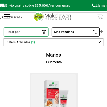
Envío gratis sobre $35.000.
Ver comunas
Llamar
Buscar
Cambiar Nav
O
Filtrar por
De
Filtros Aplicados
Manos
1
elemento