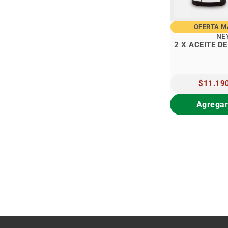
OFERTA 
NE
2 X ACEITE D
PRECIO
$11.19
ESPECIAL
Agregar