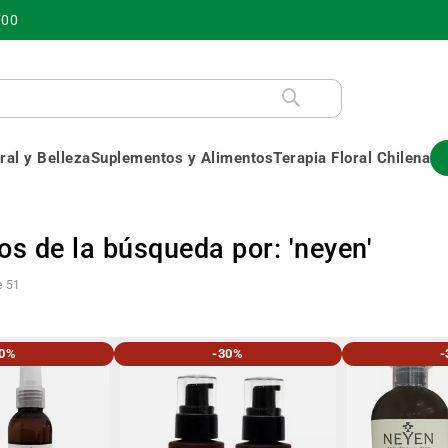
700
al y Belleza
Suplementos y Alimentos
Terapia Floral Chilena
os de la búsqueda por: 'neyen'
e
51
30%
-30%
-