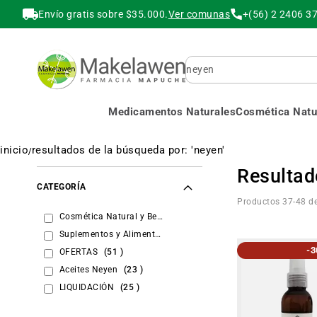
Envío gratis sobre $35.000.
Ver comunas
+(56) 2 2406 3
Buscar
Medicamentos Naturales
Cosmética Natur
inicio
resultados de la búsqueda por: 'neyen'
Resultad
CATEGORÍA
Productos
37
-
48
d
items
Cosmética Natural y Belleza
50
items
Suplementos y Alimentos
32
-
items
OFERTAS
51
items
Aceites Neyen
23
items
LIQUIDACIÓN
25
items
Mas Vendidos
2