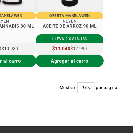
MAKELAWEN
OFERTA MAKELAWEN
EYEN
NEYEN
CANNABIS 30 ML
ACEITE DE ARROZ 90 ML
LLEVA 2 X $18.183
0
$10.980
PRECIO
$11.040
$12.990
AL
ESPECIAL
 al carro
Agregar al carro
Mostrar
por página
e