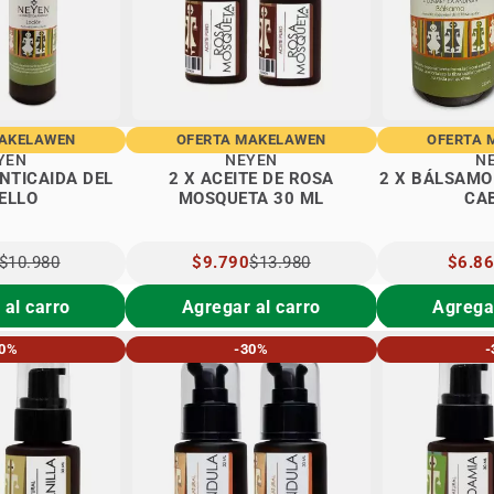
MAKELAWEN
OFERTA MAKELAWEN
OFERTA 
YEN
NEYEN
N
ANTICAIDA DEL
2 X ACEITE DE ROSA
2 X BÁLSAMO
ELLO
MOSQUETA 30 ML
CA
$10.980
PRECIO
$9.790
$13.980
PRECI
$6.8
L
ESPECIAL
ESPEC
 al carro
Agregar al carro
Agregar
30%
-30%
-