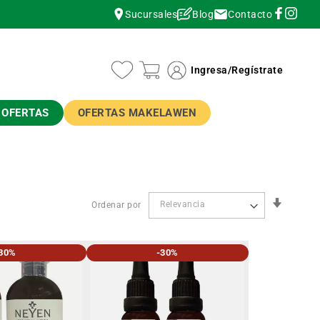
Contacto
Sucursales
Blog
instagram
instagram
Ingresa
/
Regístrate
OFERTAS
OFERTAS MAKELAWEN
Orden
Ordenar por
Ascend
30%
-30%