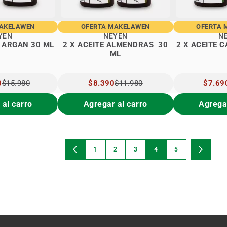
MAKELAWEN
OFERTA MAKELAWEN
OFERTA 
YEN
NEYEN
N
E ARGAN 30 ML
2 X ACEITE ALMENDRAS 30
2 X ACEITE 
ML
0
$15.980
PRECIO
$8.390
$11.980
PRECIO
$7.69
ESPECIAL
ESPECI
 al carro
Agregar al carro
Agregar
Página
4
1
2
3
5
Estás viendo la página
Página
Anterior
Página
Página
Página
Página
Página
Siguient