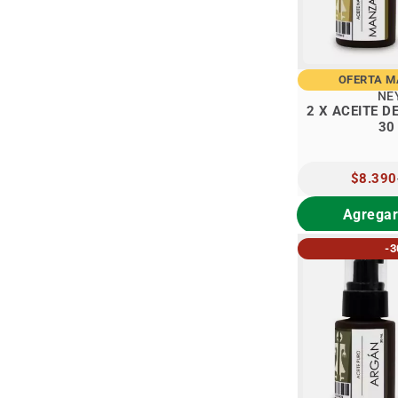
OFERTA 
NE
2 X ACEITE 
30
PRECIO
$8.390
ESPECIA
Agregar
-