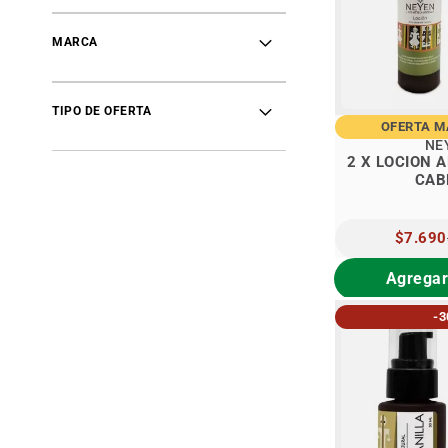
items
Marcas
51
items
2x
16
MARCA
items
Packs
6
item
3 por
1
items
OFERTAS MAKELAWEN
51
TIPO DE OFERTA
OFERTA 
NE
2 X LOCION 
CAB
PRECIO
$7.690
ESPECIA
Agregar
-