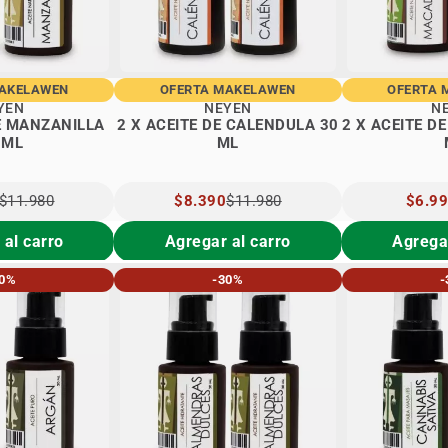
MAKELAWEN
OFERTA MAKELAWEN
OFERTA 
YEN
NEYEN
N
DE MANZANILLA
2 X ACEITE DE CALENDULA 30
2 X ACEITE D
 ML
ML
$11.980
PRECIO
$8.390
$11.980
PRECI
$6.9
L
ESPECIAL
ESPEC
 al carro
Agregar al carro
Agregar
30%
-30%
-