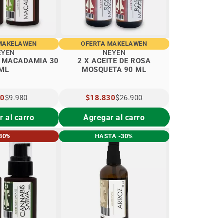
MAKELAWEN
OFERTA MAKELAWEN
EYEN
NEYEN
E MACADAMIA 30
2 X ACEITE DE ROSA
ML
MOSQUETA 90 ML
O
90
$9.980
PRECIO
$18.830
$26.900
IAL
ESPECIAL
 al carro
Agregar al carro
30%
HASTA -30%