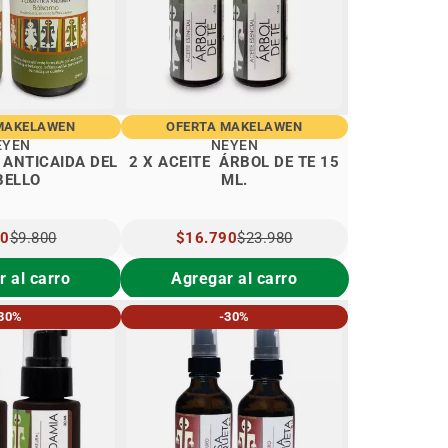
MAKELAWEN
OFERTA MAKELAWEN
EYEN
NEYEN
 ANTICAIDA DEL
2 X ACEITE ÁRBOL DE TE 15
BELLO
ML.
O
60
$9.800
PRECIO
$16.790
$23.980
IAL
ESPECIAL
 al carro
Agregar al carro
30%
-30%