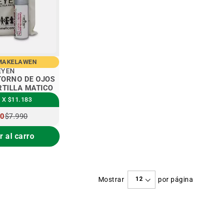
MAKELAWEN
EYEN
ORNO DE OJOS
RTILLA MATICO
 X $11.183
O
90
$7.990
IAL
 al carro
Mostrar
por página