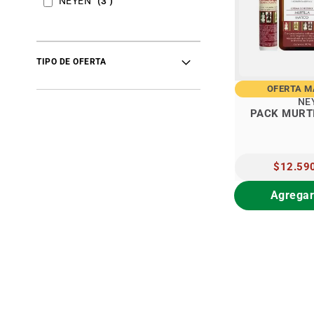
NEYEN
3
TIPO DE OFERTA
OFERTA 
NE
PACK MURT
PRECIO
$12.59
ESPECIAL
Agregar