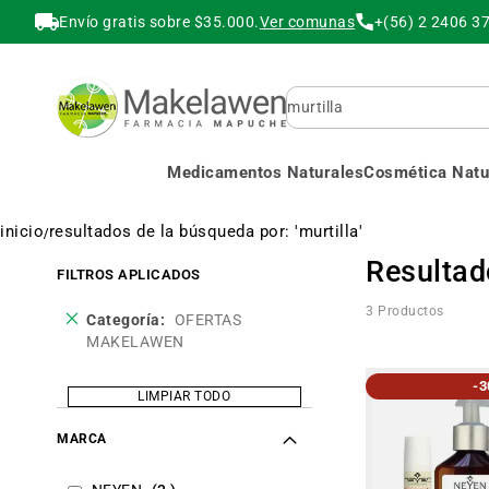
Envío gratis sobre $35.000.
Ver comunas
+(56) 2 2406 3
Buscar
Medicamentos Naturales
Cosmética Natur
inicio
resultados de la búsqueda por: 'murtilla'
Resultado
FILTROS APLICADOS
3
Productos
Eliminar
Categoría
OFERTAS
este
MAKELAWEN
producto
-
LIMPIAR TODO
MARCA
items