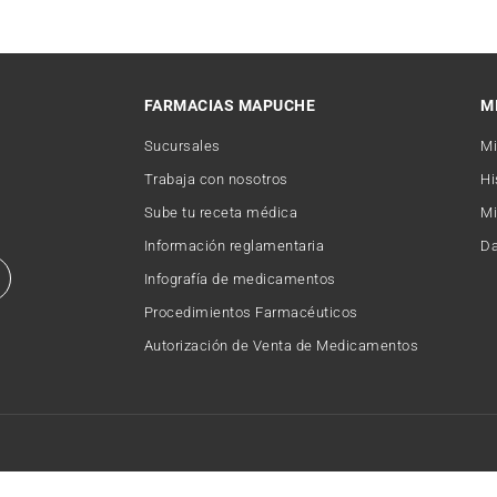
FARMACIAS MAPUCHE
M
Sucursales
Mi
Trabaja con nosotros
Hi
Sube tu receta médica
Mi
Información reglamentaria
Da
Infografía de medicamentos
Procedimientos Farmacéuticos
Autorización de Venta de Medicamentos
Copyright © 2026 FARMACIAMAPUCHE. Todos los derechos reservados.