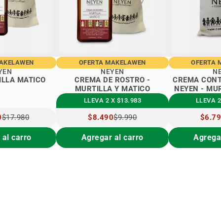
MAKELAWEN
OFERTA MAKELAWEN
OFERTA 
YEN
NEYEN
N
ILLA MATICO
CREMA DE ROSTRO -
CREMA CONT
MURTILLA Y MATICO
NEYEN - MU
LLEVA 2 X $13.983
LLEVA 2
0
$17.980
PRECIO
$8.490
$9.990
PRECI
$6.7
ESPECIAL
ESPEC
 al carro
Agregar al carro
Agregar