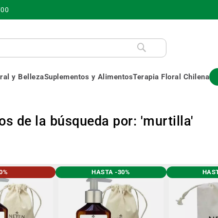
700
al y Belleza
Suplementos y Alimentos
Terapia Floral Chilena
s de la búsqueda por: 'murtilla'
30%
HASTA -30%
HAST